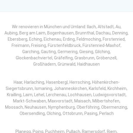
Wir renovieren in München und Umland: llach, Altstadt, Au,
Aubing, Berg am Laim, Bogenhausen, Brunnthal, Dachau, Denning,
Ebersberg, Eching, Eichenau, Erding, Feldmoching, Forstenried,
Freimann, Freising, Fürstenfeldbruck, Fürstenried-Maxhof,
Garching, Gauting, Germering, Giesing, Gilching,
Glockenbachviertel, Gräfelfing, Grasbrunn, Gröbenzell,
Großhadern, Grünwald, Haidhausen
Haar, Harlaching, Hasenbergl, Herrsching, Höhenkirchen-
Siegertsbrunn, Ismaning, Johanneskirchen, Karlsfeld, Kirchheim,
Krailling, Laim, Lehel, Lerchenau, Lochhausen, Ludwigsvorstadt,
Markt-Schwaben, Maxvorstadt, Maisach, Milbertshofen,
Moosach, Neuhausen, Nymphenburg, Oberföhring, Obermenzing,
Obersendling, Olching, Ottobrunn, Pasing, Perlach
Planegg, Poing, Puchheim, Pullach, Ramersdorf, Riem,