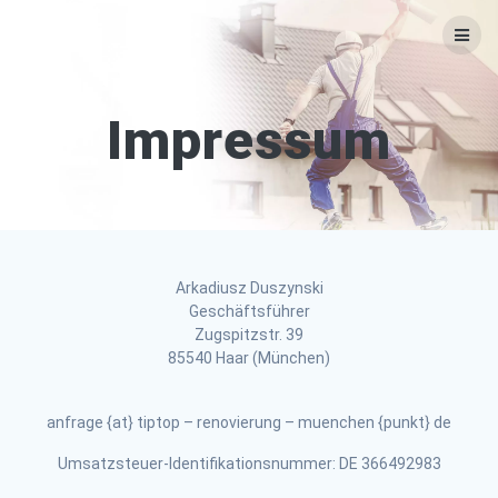
Zum
Inhalt
springen
Impressum
Arkadiusz Duszynski
Geschäftsführer
Zugspitzstr. 39
85540 Haar (München)
anfrage {at} tiptop – renovierung – muenchen {punkt} de
Umsatzsteuer-Identifikationsnummer: DE 366492983